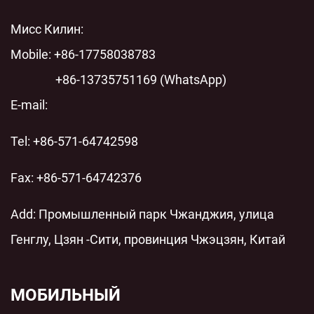
шунтом переменного тока: технический анализ
Мисс Килин:
современных энергосистем
Mobile: +86-17758038783
+86-13735751169 (WhatsApp)
E-mail:
Tel: +86-571-64742598
Fax: +86-571-64742376
Add: Промышленный парк Чжанджия, улица
Генглу, Цзян -Сити, провинция Чжэцзян, Китай
МОБИЛЬНЫЙ