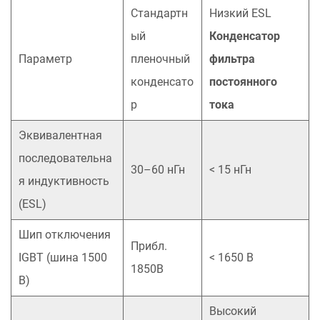
Стандартн
Низкий ESL
ый
Конденсатор
Параметр
пленочный
фильтра
конденсато
постоянного
р
тока
Эквивалентная
последовательна
30–60 нГн
< 15 нГн
я индуктивность
(ESL)
Шип отключения
Прибл.
IGBT (шина 1500
< 1650 В
1850В
В)
Высокий