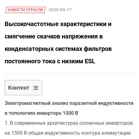
2026-05-17
НОВОСТИ ОТРАСЛИ
Высокочастотные характеристики и
смягчение скачков напряжения в
конденсаторных системах фильтров
постоянного тока с низким ESL
Контент
1
Электромагнитный анализ паразитной индуктивности
Электромагнитный
анализ
в топологиях инвертора 1500 В
паразитной
1. В современных архитектурах солнечных инверторов
индуктивности
на 1500 В общая индуктивность контура коммутации
в