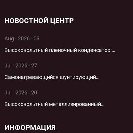
НОВОСТНОЙ ЦЕНТР
Aug - 2026 - 03
Высоковольтный пленочный конденсатор:
комплексный технический анализ применения и
Jul - 2026 - 27
производительности однофазной энергосистемы
Самонагревающийся шунтирующий
конденсатор: комплексный технический анализ
Jul - 2026 - 20
технологии параллельной низковольтной
Высоковольтный металлизированный
защиты для современных энергосистем
пленочный цилиндрический полипропиленовый
пленочный конденсатор переменного тока с
ИНФОРМАЦИЯ