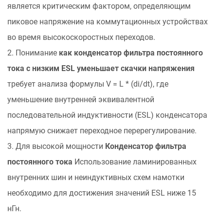
является критическим фактором, определяющим
топологиях
пиковое напряжение на коммутационных устройствах
инвертора
во время высокоскоростных переходов.
1500
В
2. Понимание
как конденсатор фильтра постоянного
2
тока с низким ESL уменьшает скачки напряжения
Термодинамическая
требует анализа формулы V = L * (di/dt), где
стабильность
уменьшение внутренней эквивалентной
и
последовательной индуктивности (ESL) конденсатора
частотная
характеристика
напрямую снижает переходное перерегулирование.
ЭПР
3. Для высокой мощности
Конденсатор фильтра
3
постоянного тока
Использование ламинированных
Диэлектрическое
внутренних шин и неиндуктивных схем намотки
самовосстановление
необходимо для достижения значений ESL ниже 15
и
стандарты
нГн.