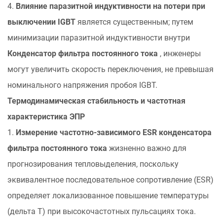
долгосрочной
4.
Влияние паразитной индуктивности на потери при
надежности
выключении IGBT
является существенным; путем
4
минимизации паразитной индуктивности внутри
Защита
Конденсатор фильтра постоянного тока
, инженеры
окружающей
могут увеличить скорость переключения, не превышая
среды
и
номинального напряжения пробоя IGBT.
инкапсуляция
Термодинамическая стабильность и частотная
5
характеристика ЭПР
Хардкорные
1.
Измерение частотно-зависимого ESR конденсатора
часто
фильтра постоянного тока
жизненно важно для
задаваемые
вопросы
прогнозирования тепловыделения, поскольку
6
эквивалентное последовательное сопротивление (ESR)
Технические
определяет локализованное повышение температуры
ссылки
(дельта T) при высокочастотных пульсациях тока.