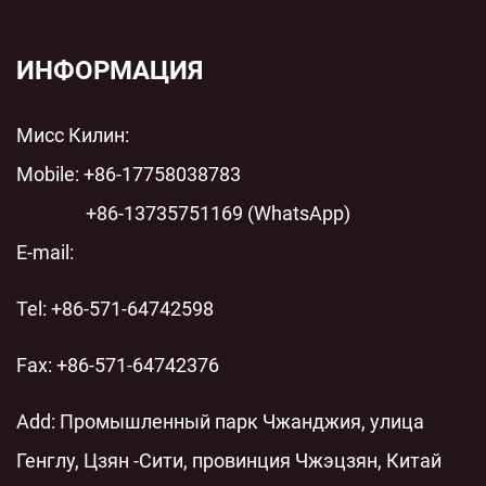
защиты для современных энергосистем
пленочный цилиндрический полипропиленовый
пленочный конденсатор переменного тока с
ИНФОРМАЦИЯ
шунтом переменного тока: технический анализ
Мисс Килин:
современных энергосистем
Mobile: +86-17758038783
+86-13735751169 (WhatsApp)
E-mail:
Tel: +86-571-64742598
Fax: +86-571-64742376
Add: Промышленный парк Чжанджия, улица
Генглу, Цзян -Сити, провинция Чжэцзян, Китай