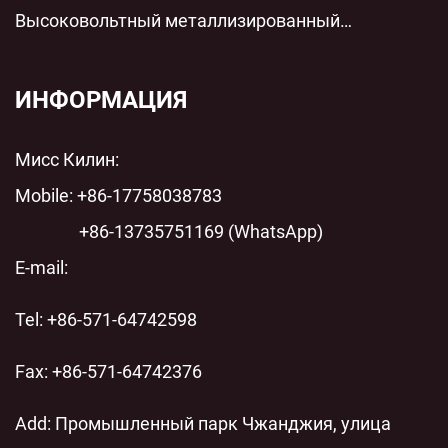
технологии параллельной низковольтной
Высоковольтный металлизированный
защиты для современных энергосистем
пленочный цилиндрический полипропиленовый
пленочный конденсатор переменного тока с
ИНФОРМАЦИЯ
шунтом переменного тока: технический анализ
Мисс Килин:
современных энергосистем
Mobile: +86-17758038783
+86-13735751169 (WhatsApp)
E-mail:
Tel: +86-571-64742598
Fax: +86-571-64742376
Add: Промышленный парк Чжанджия, улица