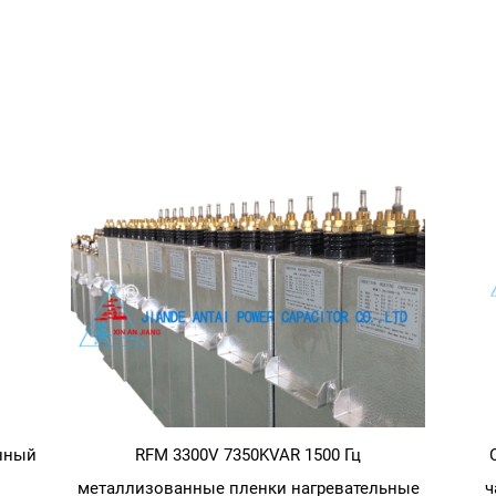
конденсатор
дней частоты
ОЗУ 1200 В высокого давления 3000
ого охлаждения
Электрический нагревательный