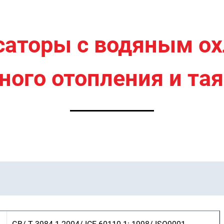
саторы с водяным о
ого отопления и тая