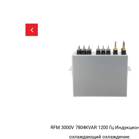
конденсаторы
0V 6921KVAR 1200 Гц средней
ОЗУ 3000KVAR Сре
ы Индукционные нагревающие
конденсаторы водян