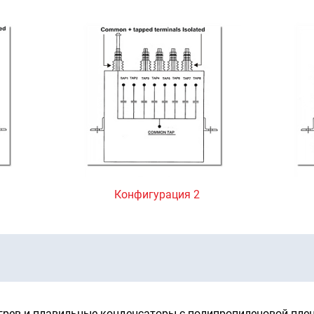
Конфигурация 2
грев и плавильные конденсаторы с полипропиленовой плен