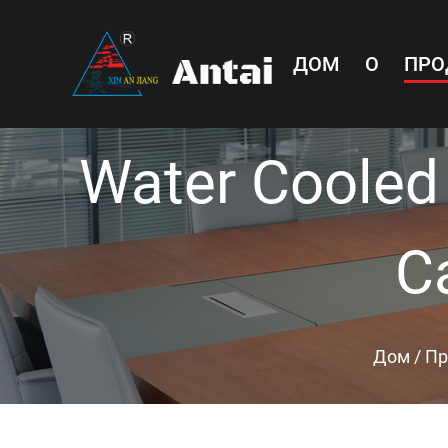
ДОМ
О
ПРО
Water Cooled 
C
Дом
/
Пр