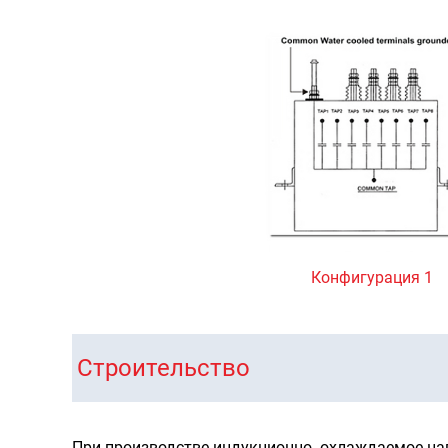
Конфигурация 1
Строительство
При производстве индукционно -охлаждаемое на