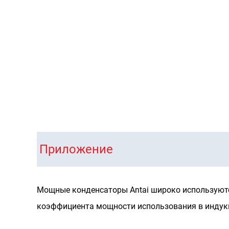
конденсаторы
водяного ох
Приложение
Мощные конденсаторы Antai широко используютс
коэффициента мощности использования в индукц