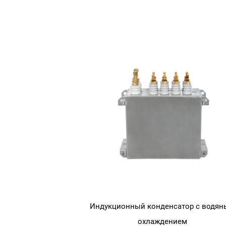
0 В 3960KVAR 3000 Гц средней
ОЗУ 1250 В 3000KVAR 100
ы Индукционные нагревающие
нагревательный 