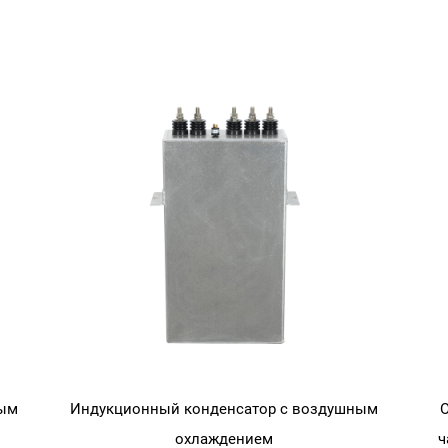
0 Гц Электрический
RAM 1250V 2000KVAR 500 Гц
конденсатор
низкочастотный индукционный