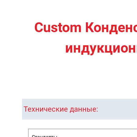
Custom Конден
индукционн
Технические данные: