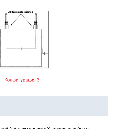
Конфигурация 3
кой (диэлектрической), чередующейся с