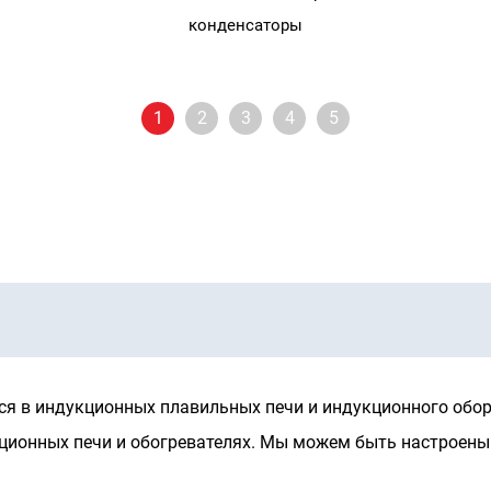
лаждения
конденсатор
1
2
3
4
5
я в индукционных плавильных печи и индукционного обор
ионных печи и обогревателях. Мы можем быть настроены в