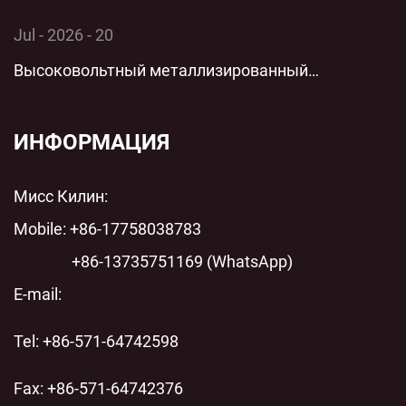
конденсатор: комплексный технический анализ
Jul - 2026 - 20
технологии параллельной низковольтной
Высоковольтный металлизированный
защиты для современных энергосистем
пленочный цилиндрический полипропиленовый
пленочный конденсатор переменного тока с
ИНФОРМАЦИЯ
шунтом переменного тока: технический анализ
Мисс Килин:
современных энергосистем
Mobile: +86-17758038783
+86-13735751169 (WhatsApp)
E-mail:
Tel: +86-571-64742598
Fax: +86-571-64742376