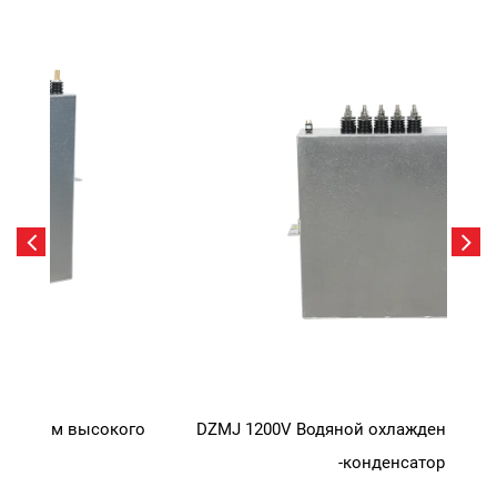
о
DZMJ 1200V Водяной охлаждение 5000UF Фильтр
DZM
-конденсатор