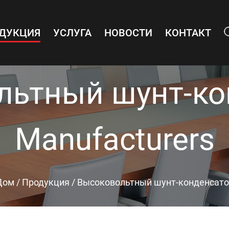
ДУКЦИЯ
УСЛУГА
НОВОСТИ
КОНТАКТ
льтный шунт-ко
Manufacturers
Дом
/
Продукция
/
Высоковольтный шунт-конденсато