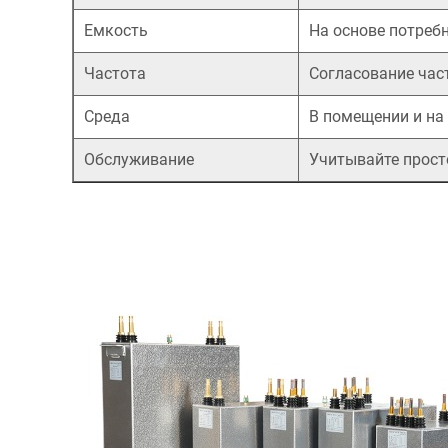
4.
Применение
Емкость
На основе потреб
силовых
Частота
Согласование част
конденсаторов
в
Среда
В помещении и на
электрооборудовании.
Обслуживание
Учитывайте прост
5.1
Использование
в
трансформаторах
и
генераторах
5.2
Использование
для
коррекции
коэффициента