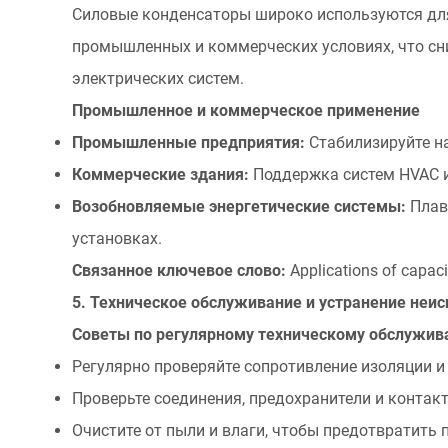
Силовые конденсаторы широко используются дл
по
промышленных и коммерческих условиях, что сн
регулярному
техническому
электрических систем.
обслуживанию
Промышленное и коммерческое применение
6.2
Промышленные предприятия:
Стабилизируйте н
Распространенные
Коммерческие здания:
Поддержка систем HVAC 
проблемы
Возобновляемые энергетические системы:
Плав
и
установках.
решения
6.3
Связанное ключевое слово:
Аpplications of capaci
Меры
5. Техническое обслуживание и устранение неи
предосторожности
Советы по регулярному техническому обслужи
7
Регулярно проверяйте сопротивление изоляции и
6.
Проверьте соединения, предохранители и контак
Заключение
8
Очистите от пыли и влаги, чтобы предотвратить 