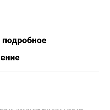
: подробное
нение