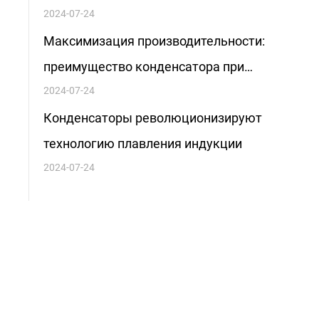
2024-07-24
Максимизация производительности:
преимущество конденсатора при
индукционном плавлении
2024-07-24
Конденсаторы революционизируют
технологию плавления индукции
2024-07-24