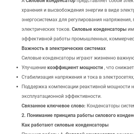
А
Силовой конденсатор
представляет собой эле
силовой
хранения и высвобождения энергии в виде элект
конденсатор.
энергосистемах для регулирования напряжения
1.1
электрических токов.
Силовые конденсаторы
им
Что
эффективной работы промышленных, коммерческ
такое
силовой
Важность в электрических системах
конденсатор?
Силовые конденсаторы играют жизненно важную 
1.2
Улучшение
коэффициент мощности
, что снижае
Важность
Стабилизация напряжения и тока в электросетях
в
Поддержка компенсации реактивной мощности 
электрических
системах
эксплуатационной эффективности.
2
Связанное ключевое слово:
Конденсаторы систе
2.
2. Понимание принципа работы силового конден
Понимание
Как работают силовые конденсаторы
принципа