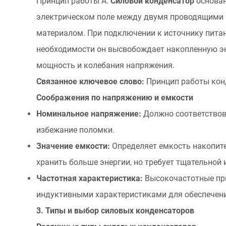
Принцип работы А.
Силовой конденсатор
основан
работы
силового
электрическом поле между двумя проводящими 
конденсатора.
материалом. При подключении к источнику питан
2.1
необходимости он высвобождает накопленную эн
Как
мощность и колебания напряжения.
работают
Связанное ключевое слово:
Принцип работы кон
силовые
Соображения по напряжению и емкости
конденсаторы
2.2
Номинальное напряжение:
Должно соответствов
Соображения
избежание поломки.
по
Значение емкости:
Определяет емкость накопите
напряжению
хранить больше энергии, но требует тщательной 
и
Частотная характеристика:
Высокочастотные пр
емкости
3
индуктивными характеристиками для обеспечен
3.
3. Типы и выбор силовых конденсаторов
Типы