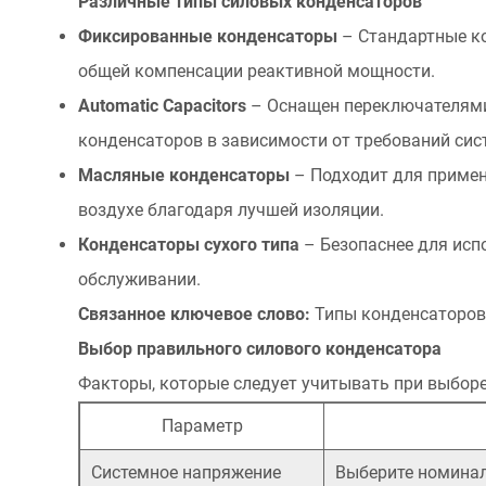
Различные типы силовых конденсаторов
и
Фиксированные конденсаторы
– Стандартные к
выбор
общей компенсации реактивной мощности.
силовых
Аutomatic Capacitors
конденсаторов
– Оснащен переключателям
3.1
конденсаторов в зависимости от требований сис
Различные
Масляные конденсаторы
– Подходит для приме
типы
воздухе благодаря лучшей изоляции.
силовых
Конденсаторы сухого типа
– Безопаснее для ис
конденсаторов
обслуживании.
3.2
Выбор
Связанное ключевое слово:
Типы конденсаторов
правильного
Выбор правильного силового конденсатора
силового
Факторы, которые следует учитывать при выборе
конденсатора
Параметр
4
5
Системное напряжение
Выберите номинал