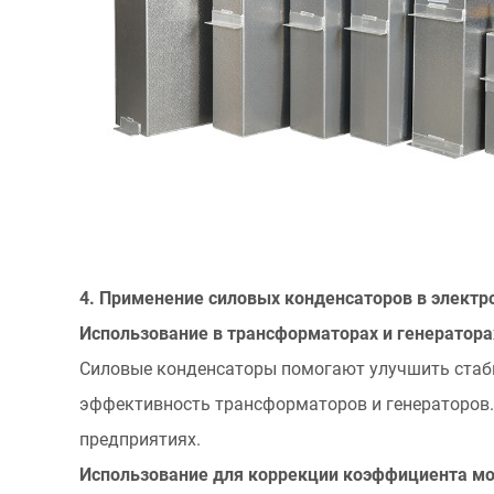
мощности
5.3
Промышленное
и
коммерческое
применение
6
5.
Техническое
обслуживание
4. Применение силовых конденсаторов в электр
и
Использование в трансформаторах и генератора
устранение
Силовые конденсаторы помогают улучшить стаби
неисправностей
силовых
эффективность трансформаторов и генераторов
конденсаторов.
предприятиях.
6.1
Использование для коррекции коэффициента м
Советы