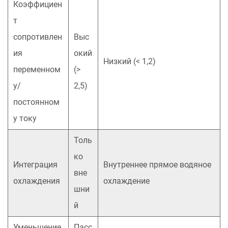
Коэффициен
т
сопротивлен
Выс
ия
окий
Низкий (< 1,2)
переменном
(>
у/
2,5)
постоянном
у току
Толь
ко
Интеграция
Внутреннее прямое водяное
вне
охлаждения
охлаждение
шни
й
Уменьшение
Пасс