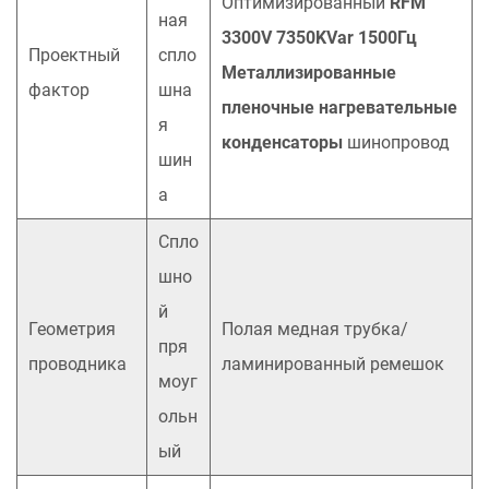
Оптимизированный
RFM
ная
3300V 7350KVar 1500Гц
Проектный
спло
Металлизированные
фактор
шна
пленочные нагревательные
я
конденсаторы
шинопровод
шин
а
Спло
шно
й
Геометрия
Полая медная трубка/
пря
проводника
ламинированный ремешок
моуг
ольн
ый