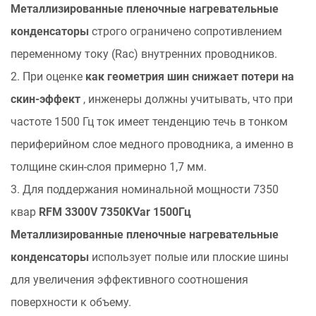
Металлизированные пленочные нагревательные
скин-
конденсаторы
строго ограничено сопротивлением
эффекта
переменному току (Rac) внутренних проводников.
2
Терморегулирование
2. При оценке
как геометрия шин снижает потери на
и
скин-эффект
, инженеры должны учитывать, что при
гидродинамика
частоте 1500 Гц ток имеет тенденцию течь в тонком
шин
периферийном слое медного проводника, а именно в
с
толщине скин-слоя примерно 1,7 мм.
водяным
охлаждением
3. Для поддержания номинальной мощности 7350
3
квар
RFM 3300V 7350KVar 1500Гц
Стандарты
Металлизированные пленочные нагревательные
механического
конденсаторы
использует полые или плоские шины
армирования
для увеличения эффективного соотношения
и
долговечности
поверхности к объему.