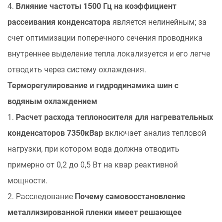
диэлектриков
4.
Влияние частоты 1500 Гц на коэффициент
4
рассеивания конденсатора
является нелинейным; за
Диэлектрическая
счет оптимизации поперечного сечения проводника
целостность
внутреннее выделение тепла локализуется и его легче
и
отводить через систему охлаждения.
оптимизация
среднего
Терморегулирование и гидродинамика шин с
времени
водяным охлаждением
безотказной
1.
Расчет расхода теплоносителя для нагревательных
работы
конденсаторов 7350кВар
включает анализ тепловой
5
нагрузки, при котором вода должна отводить
Хардкорные
часто
примерно от 0,2 до 0,5 Вт на квар реактивной
задаваемые
мощности.
вопросы
2. Расследование
Почему самовосстановление
6
металлизированной пленки имеет решающее
Технические