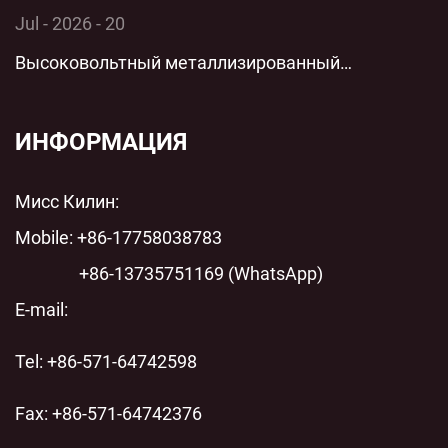
конденсатор: комплексный технический анализ
Jul - 2026 - 20
технологии параллельной низковольтной
Высоковольтный металлизированный
защиты для современных энергосистем
пленочный цилиндрический полипропиленовый
пленочный конденсатор переменного тока с
ИНФОРМАЦИЯ
шунтом переменного тока: технический анализ
Мисс Килин:
современных энергосистем
Mobile: +86-17758038783
+86-13735751169 (WhatsApp)
E-mail:
Tel: +86-571-64742598
Fax: +86-571-64742376