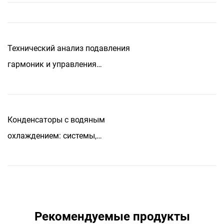
Технический анализ подавления
гармоник и управления
резонансом в системах
высоковольтных шунтирующих
конденсаторов
Конденсаторы с водяным
охлаждением: системы,
температурные пределы и
тепловые данные
Рекомендуемые продукты