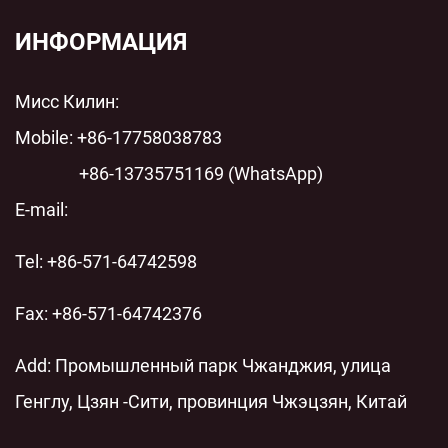
пленочный конденсатор переменного тока с
ИНФОРМАЦИЯ
шунтом переменного тока: технический анализ
Мисс Килин:
современных энергосистем
Mobile: +86-17758038783
+86-13735751169 (WhatsApp)
E-mail:
Tel: +86-571-64742598
Fax: +86-571-64742376
Add: Промышленный парк Чжанджия, улица
Генглу, Цзян -Сити, провинция Чжэцзян, Китай