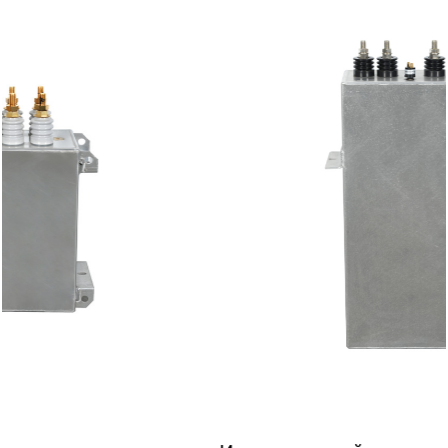
БАМ 11-
11
300
50
300-3W
BAM 12-
12
300
50
300-3W