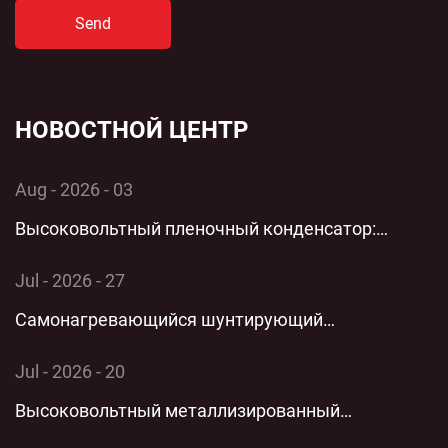
Send
НОВОСТНОЙ ЦЕНТР
Aug - 2026 - 03
Высоковольтный пленочный конденсатор:
комплексный технический анализ применения и
Jul - 2026 - 27
производительности однофазной энергосистемы
Самонагревающийся шунтирующий
конденсатор: комплексный технический анализ
Jul - 2026 - 20
технологии параллельной низковольтной
Высоковольтный металлизированный
защиты для современных энергосистем
пленочный цилиндрический полипропиленовый