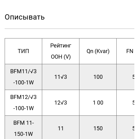
Описывать
Рейтинг
ТИП
Qn (Kvar)
FN (Г
ООН (V)
BFM11/√3
11√3
100
50
-100-1W
BFM12/√3
12√3
1 00
50
-100-1W
BFM 11-
11
150
50
150-1W