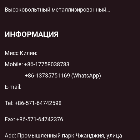
технологии параллельной низковольтной
Высоковольтный металлизированный
защиты для современных энергосистем
пленочный цилиндрический полипропиленовый
пленочный конденсатор переменного тока с
ИНФОРМАЦИЯ
шунтом переменного тока: технический анализ
Мисс Килин:
современных энергосистем
Mobile: +86-17758038783
+86-13735751169 (WhatsApp)
E-mail:
Tel: +86-571-64742598
Fax: +86-571-64742376
Add: Промышленный парк Чжанджия, улица