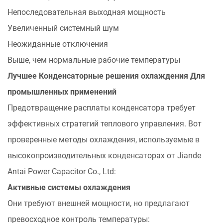
выбора
Непоследовательная выходная мощность
ключей
Увеличенный системный шум
5.2
Неожиданные отключения
Пользовательские
решения
Выше, чем нормальные рабочие температуры
для
Лучшее
Конденсаторные решения охлаждения
Для
требовательных
промышленных применений
приложений
Предотвращение расплаты конденсатора требует
6
эффективных стратегий теплового управления. Вот
Jiande
Antai
проверенные методы охлаждения, используемые в
Power
высокопроизводительных конденсаторах от Jiande
Capacitor
Antai Power Capacitor Co., Ltd:
Co.,
Активные системы охлаждения
Ltd:
Они требуют внешней мощности, но предлагают
ваш
партнер
превосходное контроль температуры: