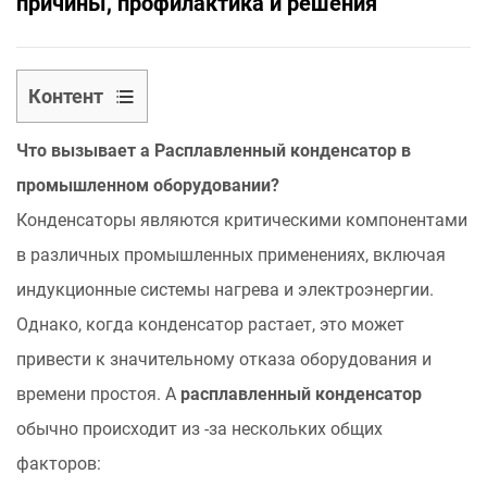
причины, профилактика и решения
Контент
1
Что вызывает а
Расплавленный конденсатор
в
Что
вызывает
промышленном оборудовании?
а
Конденсаторы являются критическими компонентами
Расплавленный
в различных промышленных применениях, включая
конденсатор
индукционные системы нагрева и электроэнергии.
в
Однако, когда конденсатор растает, это может
промышленном
привести к значительному отказа оборудования и
оборудовании?
1.1
времени простоя. А
расплавленный конденсатор
1.2
обычно происходит из -за нескольких общих
Тепловое
факторов:
напряжение