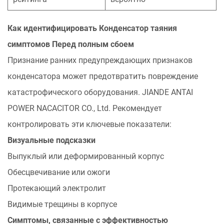
распада
4.2
Как идентифицировать
Конденсатор таяния
Стратегии
симптомов
Перед полным сбоем
профилактического
Признание ранних предупреждающих признаков
обслуживания
конденсатора может предотвратить повреждение
5
катастрофического оборудования. JIANDE ANTAI
Промышленное
сорта
POWER NACACITOR CO., Ltd. Рекомендует
Варианты
контролировать эти ключевые показатели:
замены
Визуальные подсказки
конденсатора
Выпуклый или деформированный корпус
Для
Обесцвечивание или ожоги
критических
систем
Протекающий электролит
5.1
Видимые трещины в корпусе
Критерии
Симптомы, связанные с эффективностью