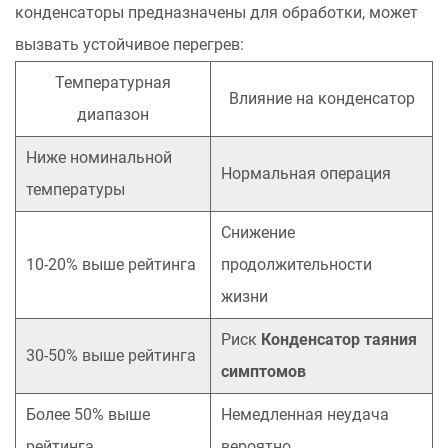
конденсаторы предназначены для обработки, может
системы
охлаждения
вызвать устойчивое перегрев:
3.2
Температурная
Пассивные
Влияние на конденсатор
диапазон
охлаждающие
решения
Ниже номинальной
Нормальная операция
4
температуры
Отказ
конденсатора
Снижение
высокого
10-20% выше рейтинга
продолжительности
напряжения
жизни
Шаблоны
и
Риск
Конденсатор таяния
30-50% выше рейтинга
профилактика
симптомов
4.1
Более 50% выше
Немедленная неудача
Диэлектрический
анализ
рейтинга
вероятно