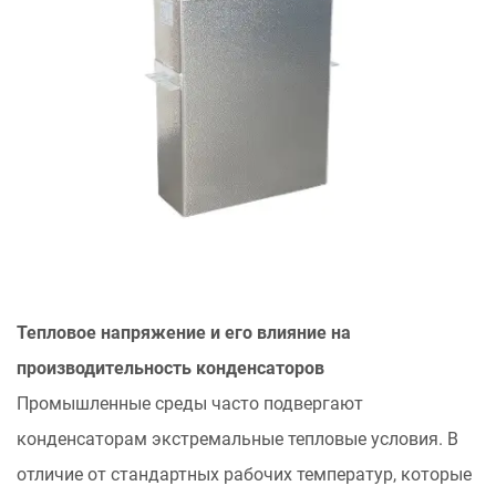
Визуальные
подсказки
2.2
Симптомы,
связанные
с
эффективностью
3
Лучшее
Конденсаторные
решения
охлаждения
Тепловое напряжение и его влияние на
Для
производительность конденсаторов
промышленных
Промышленные среды часто подвергают
применений
конденсаторам экстремальные тепловые условия. В
3.1
отличие от стандартных рабочих температур, которые
Активные