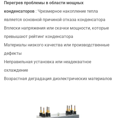
Перегрев проблемы в области мощных
и
конденсаторов
: Чрезмерное накопление тепла
его
влияние
является основной причиной отказа конденсатора
на
Вплески напряжения или скачки мощности, которые
производительность
превышают рейтинг конденсатора
конденсаторов
Материалы низкого качества или производственные
2
дефекты
Как
идентифицировать
Неправильная установка или неадекватное
Конденсатор
охлаждение
таяния
Возрастная деградация диэлектрических материалов
симптомов
Перед
полным
сбоем
2.1