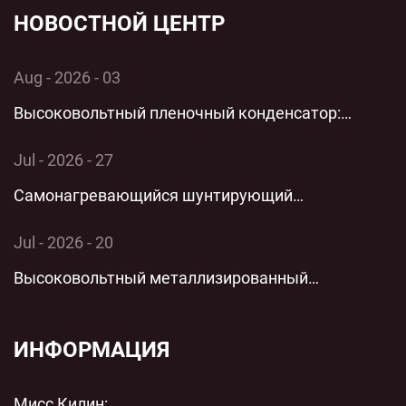
НОВОСТНОЙ ЦЕНТР
Aug - 2026 - 03
Высоковольтный пленочный конденсатор:
комплексный технический анализ применения и
Jul - 2026 - 27
производительности однофазных энергосистем
Самонагревающийся шунтирующий
конденсатор: комплексный технический анализ
Jul - 2026 - 20
технологии параллельной низковольтной
Высоковольтный металлизированный
защиты для современных энергосистем
пленочный цилиндрический полипропиленовый
пленочный конденсатор переменного тока с
ИНФОРМАЦИЯ
шунтом переменного тока: технический анализ
Мисс Килин: