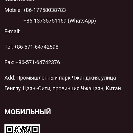
современных энергосистем
Mobile: +86-17758038783
+86-13735751169 (WhatsApp)
E-mail:
Tel: +86-571-64742598
Fax: +86-571-64742376
Add: Промышленный парк Чжанджия, улица
Генглу, Цзян -Сити, провинция Чжэцзян, Китай
МОБИЛЬНЫЙ