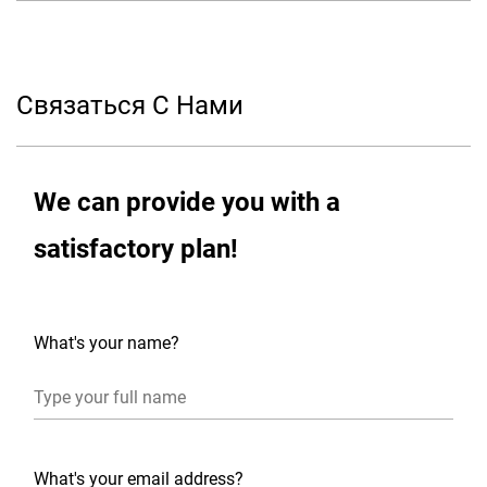
конденсатор с водяным охлаждением,
идеальным выбором в требовании
промышленной среды. Он широко
Связаться С Нами
используется в аэрокосмической,
автомобильной технике, плавиле стали,
We can provide you with a
обработке новых энергетических
материалов и в других полях.
satisfactory plan!
What's your name?
What's your email address?