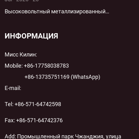
технологии параллельной низковольтной
Высоковольтный металлизированный
защиты для современных энергосистем
пленочный цилиндрический полипропиленовый
пленочный конденсатор переменного тока с
ИНФОРМАЦИЯ
шунтом переменного тока: технический анализ
Мисс Килин:
современных энергосистем
Mobile: +86-17758038783
+86-13735751169 (WhatsApp)
E-mail:
Tel: +86-571-64742598
Fax: +86-571-64742376
Add: Промышленный парк Чжанджия, улица