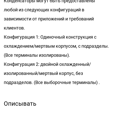
Конденсаторы могут быть предоставлены
принимает высокоэффективную систему
любой из следующих конфигураций в
рассеивания тепла с водяным охлаждением,
зависимости от приложений и требований
которая эффективно отнимает тепло,
клиентов.
генерируемое во время работы
Конфигурация 1: Одиночный конструкция с
посредством циркулирующей охлаждающей
охлаждением/мертвым корпусом, с подразделы.
воды, гарантируя, что внутренняя
(Все терминалы изолированы).
температура конденсатора всегда
Конфигурация 2: двойной охлажденный/
находится в пределах безопасного
изолированный/мертвый корпус, без
диапазона, что значительно продлевает
подразделов. (Все выборочные терминалы) .
срок службы продукта и снижая затраты на
обслуживание. Эта конструкция делает RFM
Описывать
3000V 7804KVAR 1200 Гц, индукционный