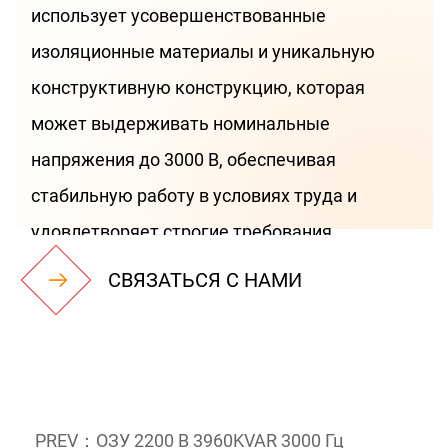
использует усовершенствованные
изоляционные материалы и уникальную
конструктивную конструкцию, которая
может выдерживать номинальные
напряжения до 3000 В, обеспечивая
стабильную работу в условиях труда и
удовлетворяет строгие требования
различных крупномасштабных пластов
СВЯЗАТЬСЯ С НАМИ
металла, термообработки и
высокочастотного индукционного нагрева.
Его сверхуровяная мощность 7804KVAR не
только повышает эффективность нагрева,
PREV：ОЗУ 2200 В 3960KVAR 3000 Гц
но и значительно повышает нагрузку