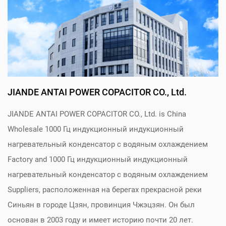
3500-10S
RFM 2.0-
2000
3500
50
3500-0,5S
RFM 30-
3000
3900
600
3900-6 0s
JIANDE ANTAI POWER COPACITOR CO., Ltd.
RFM 2. 2-
JIANDE ANTAI POWER COPACITOR CO., Ltd. is
China
2200
3960
300
3960-3.0S
Wholesale 1000 Гц индукционный индукционный
нагревательный конденсатор с водяным охлаждением
Factory
and
1000 Гц индукционный индукционный
нагревательный конденсатор с водяным охлаждением
Suppliers
, расположенная на берегах прекрасной реки
Синьян в городе Цзян, провинция Чжэцзян. Он был
основан в 2003 году и имеет историю почти 20 лет.