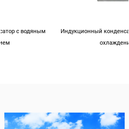
RFM 1.8-
1800
3000
350
3000-35S
RFM3.3-
3300
3025
50
Индукционный конденсатор с воздушным
3025-0,5S
охлаждением
RFM 2.0-
2000
3200
50
3200-0,5S
RFM 3.3-
3300
3300
30
3300-0,3S
RFM 3.3-
3300
3300
100
3300-1.0S
RFM 3.0-
3000
3500
100