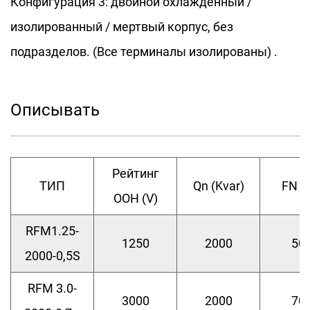
Конфигурация 3: двойной охлажденный /
изолированный / мертвый корпус, без
подразделов. (Все терминалы изолированы) .
Описывать
Рейтинг
ТИП
Qn (Kvar)
FN (Г
ООН (V)
RFM1.25-
1250
2000
50
2000-0,5S
RFM 3.0-
3000
2000
70