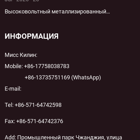
технологии параллельной низковольтной
Высоковольтный металлизированный
защиты для современных энергосистем
пленочный цилиндрический полипропиленовый
пленочный конденсатор переменного тока с
ИНФОРМАЦИЯ
шунтом переменного тока: технический анализ
Мисс Килин:
современных энергосистем
Mobile: +86-17758038783
+86-13735751169 (WhatsApp)
E-mail:
Tel: +86-571-64742598
Fax: +86-571-64742376
Add: Промышленный парк Чжанджия, улица