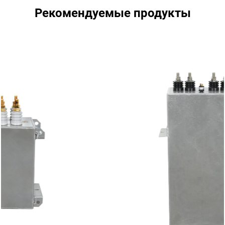
Рекомендуемые продукты
RFM1.25-
1250
3000
300
3000-3,0S
RFM2.0-
2000
3000
300
3000-3,0S
RFM1.25-
1250
3000
100
3000-10S
RFM 1.8-
1800
3000
150
3000-18S
RFM 3.0-
3000
3000
200
3000-20S