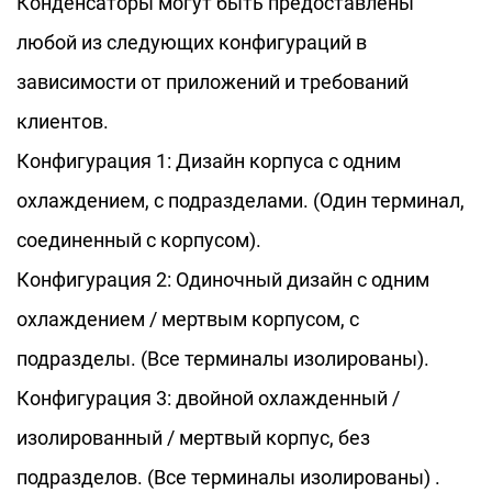
Конденсаторы могут быть предоставлены
конденсатор RFM 1500KVAR также обладает
любой из следующих конфигураций в
электрическими характеристиками,
зависимости от приложений и требований
включая низкую потерю, высокую
клиентов.
изоляцию и антиэлектромагнитные помехи,
Конфигурация 1: Дизайн корпуса с одним
обеспечивая твердую гарантию для
охлаждением, с подразделами. (Один терминал,
безопасной и стабильной работы
соединенный с корпусом).
энергосистемы. Его компактная
Конфигурация 2: Одиночный дизайн с одним
конструкция конструкции и удобная
охлаждением / мертвым корпусом, с
установка и обслуживание уменьшают
подразделы. (Все терминалы изолированы).
рабочую нагрузку установки на месте и
Конфигурация 3: двойной охлажденный /
облегчают последующую работу и
изолированный / мертвый корпус, без
управление обслуживанием. Индуктивный
подразделов. (Все терминалы изолированы) .