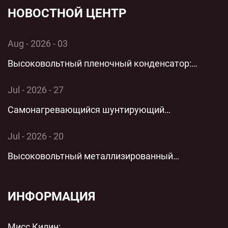
НОВОСТНОЙ ЦЕНТР
Aug - 2026 - 03
Высоковольтный пленочный конденсатор:
комплексный технический анализ применения и
Jul - 2026 - 27
производительности однофазных энергосистем
Самонагревающийся шунтирующий
конденсатор: комплексный технический анализ
Jul - 2026 - 20
технологии параллельной низковольтной
Высоковольтный металлизированный
защиты для современных энергосистем
пленочный цилиндрический полипропиленовый
пленочный конденсатор переменного тока с
ИНФОРМАЦИЯ
шунтом переменного тока: технический анализ
Мисс Килин: