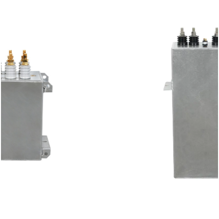
RFM 0,88-
1000
880
300
1000-3,0S
RFM 2.2-
1000
900
120
1815-1,3 с
RFM 0,4-
400
900
300
900-3,0S
RFM 0. 44-
440
900
960
900-9,6S
RFM 0. 6-
600
990
250
990-25S