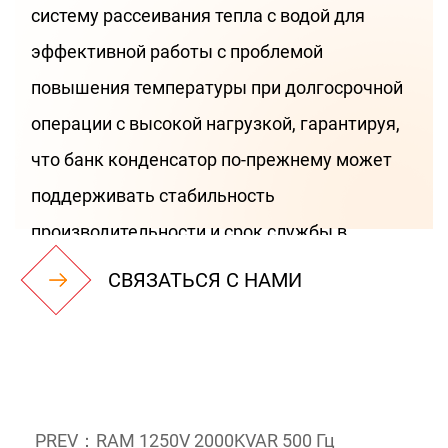
систему рассеивания тепла с водой для
эффективной работы с проблемой
повышения температуры при долгосрочной
операции с высокой нагрузкой, гарантируя,
что банк конденсатор по-прежнему может
поддерживать стабильность
производительности и срок службы в
условиях труда. Его основной дизайн
СВЯЗАТЬСЯ С НАМИ
интегрирует новейшую технологию
индукционного конденсатора, а
сверхуровневая мощность 1500 кВар
позволяет конденсатору
PREV：RAM 1250V 2000KVAR 500 Гц
продемонстрировать необычайные