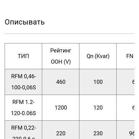
конденсатор с водным охлаждением на
водном охлаждении RFM 1500 кв. Он широко
Описывать
используется во многих областях, таких как
электричество, металлургия, нефть,
химическая промышленность и т. Д. Это
Рейтинг
ТИП
Qn (Kvar)
FN (Г
идеальный выбор для улучшения общей
ООН (V)
производительности энергетической
RFM 0,46-
системы, снижения потребления энергии и
460
100
60
100-0,06S
достижения зеленого и устойчивого
развития.
RFM 1.2-
1200
120
60
120-0.06S
RFM 0,22-
220
230
960
230-9,6 с