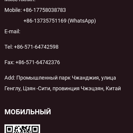
современных энергосистем
Mobile: +86-17758038783
+86-13735751169 (WhatsApp)
E-mail:
Tel: +86-571-64742598
Fax: +86-571-64742376
Add: Промышленный парк Чжанджия, улица
Генглу, Цзян -Сити, провинция Чжэцзян, Китай
МОБИЛЬНЫЙ